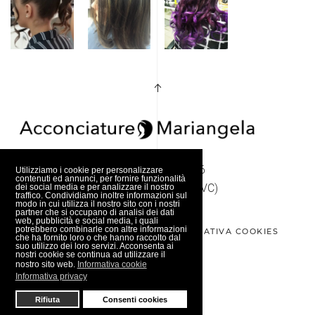
Via XX Settembre 6
Utilizziamo i cookie per personalizzare
contenuti ed annunci, per fornire funzionalità
13011 - Borgosesia (VC)
dei social media e per analizzare il nostro
traffico. Condividiamo inoltre informazioni sul
modo in cui utilizza il nostro sito con i nostri
partner che si occupano di analisi dei dati
web, pubblicità e social media, i quali
potrebbero combinarle con altre informazioni
INFORMATIVA PRIVACY
INFORMATIVA COOKIES
che ha fornito loro o che hanno raccolto dal
suo utilizzo dei loro servizi. Acconsenta ai
nostri cookie se continua ad utilizzare il
nostro sito web.
Informativa cookie
Informativa privacy
Rifiuta
Consenti cookies